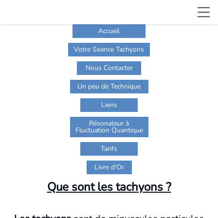
Accueil
Votre Seance Tachyons
Nous Contacter
Un peu de Technique
Liens
Résonateur à
Fluctuation Quantique
Tarifs
Livre d'Or
Que sont les tachyons ?